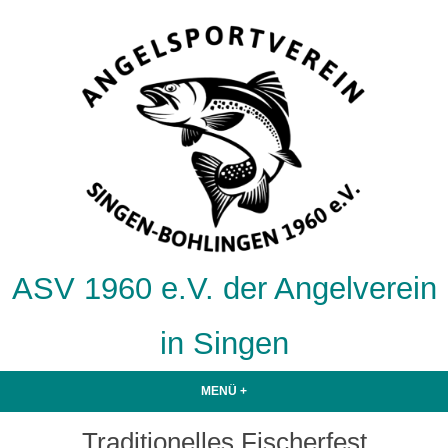
Zum
Inhalt
springen
ASV 1960 e.V. der Angelverein
in Singen
MENÜ
+
AUFGEKLAPPT
ZUGEKLAPPT
Traditionelles Fischerfest