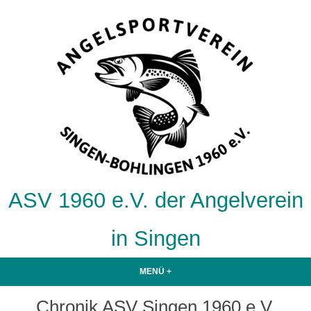
Zum
Inhalt
springen
ASV 1960 e.V. der Angelverein
in Singen
MENÜ
+
AUFGEKLAPPT
ZUGEKLAPPT
Chronik ASV Singen 1960 e.V.